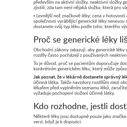
především na aktivní složky, neaktivní složky g
zjistili, zda tam není nějaká složka, která pro v
• Levnější než značkové léky: cena v hotovosti 
společnosti vyrábějící generické léky nenesou s
dostanete svůj typ léku podle toho, kterého vý
Proč se generické léky li
Obchodní zákony zakazují, aby generické léky v
rozdíly často pocházejí z používaných neaktivníc
To je důvod, proč se pacientům doporučuje dod
konkrétním generickém léku, který může způsob
Jak poznat, že v lékárně dostanete správný lé
účinná látka. Takže navzdory rozdílům mezi obc
lékařem před vyplněním seznamu léků, zaručíte
vyžaduje pochopení složení účinné látky.
Kdo rozhodne, jestli dos
Některé léky jsou dostupné pouze jako značka. 
verzi, když je k dispozici.