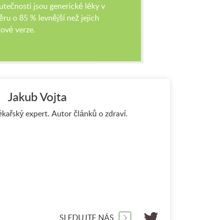
utečnosti jsou generické léky v
ru o 85 % levnější než jejich
ové verze.
Jakub Vojta
ékařský expert. Autor článků o zdraví.
SLEDUJTE NÁS