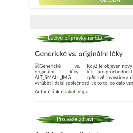
Léčivé přípravky na ED
Generické vs. originální léky
Když je objeven nový 
lék. Tato průchodnost
zpět své investice a
vyrábět i další společnosti. Je to to, co dalo
Autor článku:
Jakub Vojta
Pro vaše zdraví