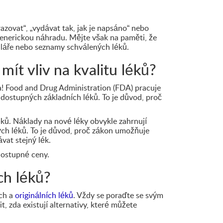
zovat“, „vydávat tak, jak je napsáno“ nebo
generickou náhradu. Mějte však na paměti, že
uláře nebo seznamy schválených léků.
ít vliv na kvalitu léků?
vda! Food and Drug Administration (FDA) pracuje
 dostupných základních léků. To je důvod, proč
éků. Náklady na nové léky obvykle zahrnují
ých léků. To je důvod, proč zákon umožňuje
vat stejný lék.
dostupné ceny.
ch léků?
ých a
originálních léků
. Vždy se poraďte se svým
, zda existují alternativy, které můžete