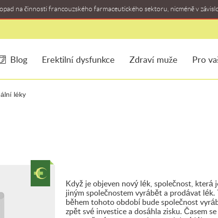
dopad na činnosti francouzského farmaceutického sektoru, nicméně v závisl
Blog
Erektilní dysfunkce
Zdraví muže
Pro va
nální léky
Když je objeven nový lék, společnost, která j
jiným společnostem vyrábět a prodávat lék. 
během tohoto období bude společnost vyrábě
zpět své investice a dosáhla zisku. Časem s