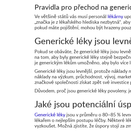
Pravidla pro přechod na generic
Ve většině států vás musí personál
lékárny
upo
„značka je z lékařského hlediska nezbytná“, a
pokud máte pojištění, mohou být hrazeny pouz
Generické léky jsou levně
Pokud se obáváte, že generické léky jsou levněj
na tom, aby byly generické léky stejně bezpečn
je generickým lékům umožněno, aby bylo více l
Generické léky jsou levnější, protože náklady 
náklady na výzkum, průchodnost, vývoj, market
značkové společnosti získat zpět své investice
Důvodem, proč jsou generické léky povoleny, je
Jaké jsou potenciální ús
Generické léky
jsou v průměru o 80–85 % levně
lékařem o nejlepším postupu léčby. Některé léky
vyzkoušet. Možná zjistíte, že úspory stojí za z