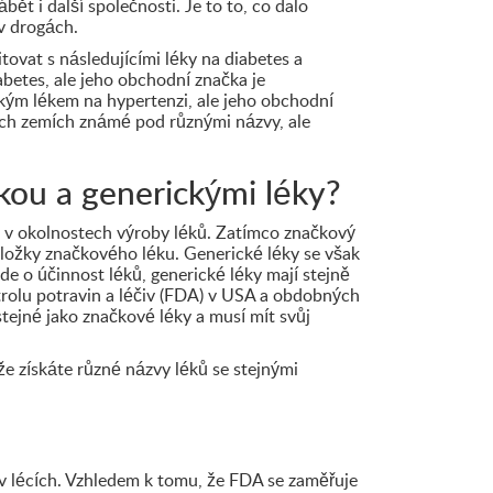
t i další společnosti. Je to to, co dalo
v drogách.
tovat s následujícími léky na diabetes a
abetes, ale jeho obchodní značka je
ým lékem na hypertenzi, ale jeho obchodní
ých zemích známé pod různými názvy, ale
čkou a generickými léky?
e v okolnostech výroby léků. Zatímco značkový
složky značkového léku. Generické léky se však
e o účinnost léků, generické léky mají stejně
trolu potravin a léčiv (FDA) v USA a obdobných
stejné jako značkové léky a musí mít svůj
že získáte různé názvy léků se stejnými
 v lécích. Vzhledem k tomu, že FDA se zaměřuje