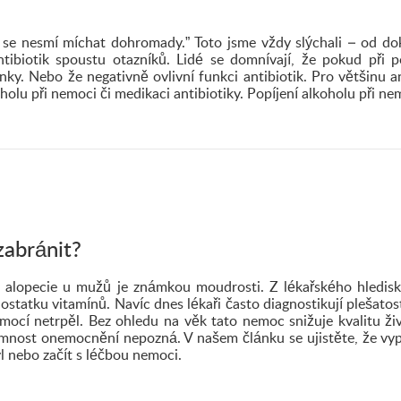
l se nesmí míchat dohromady.” Toto jsme vždy slýchali – od do
tibiotik spoustu otazníků. Lidé se domnívají, že pokud při p
inky. Nebo že negativně ovlivní funkci antibiotik. Pro většinu a
holu při nemoci či medikaci antibiotiky. Popíjení alkoholu při 
zabránit?
že alopecie u mužů je známkou moudrosti. Z lékařského hledisk
tatku vitamínů. Navíc dnes lékaři často diagnostikují plešatost
emocí netrpěl. Bez ohledu na věk tato nemoc snižuje kvalitu 
mnost onemocnění nepozná. V našem článku se ujistěte, že vyp
yl nebo začít s léčbou nemoci.