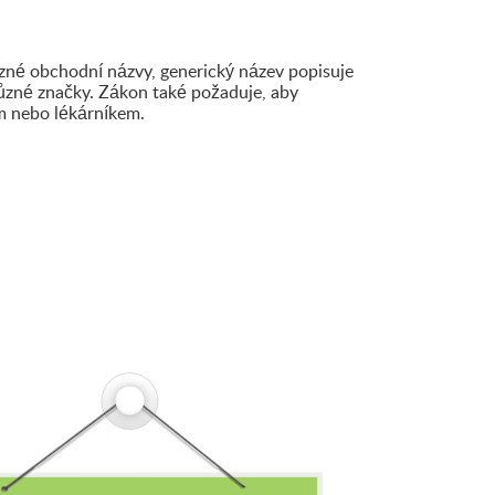
ůzné obchodní názvy, generický název popisuje
 různé značky. Zákon také požaduje, aby
em nebo lékárníkem.