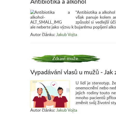
Antibiotika a alkohol
“Antibiotika a alkoho
však panuje kolem an
způsobí si vedlejší úč
ale neberte jako výzvu k bujarému popíjení alko
Autor článku:
Jakub Vojta
Zdraví muže
Vypadávání vlasů u mužů - Jak 
U lidí je stereotyp, 
onemocnění nebo nedos
jejich rodiny touto n
mnoho pacientů příto
změnit svůj životní st
Autor článku:
Jakub Vojta