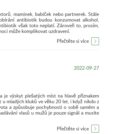
ktorů, maminek, babiček nebo partnerek. Stále
obírání antibiotik budou konzumovat alkohol,
ntibiotik však toto neplatí. Zároveň to, prosím,
nemoci může komplikovat uzdravení.
Přečtěte si více
2022-09-27
a je výskyt plešatých míst na hlavě příznakem
 u mladých kluků ve věku 20 let, i když nikdo z
života a způsobuje pochybnosti o sobě samém a
adávání vlasů u mužů je pouze signál a musíte
Přečtěte si více