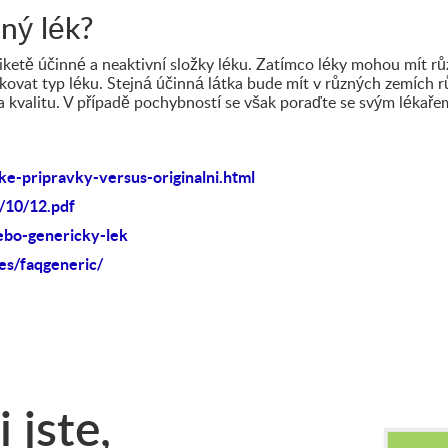
jný lék?
tiketě účinné a neaktivní složky léku. Zatímco léky mohou mít r
ifikovat typ léku. Stejná účinná látka bude mít v různých zemích
 a kvalitu. V případě pochybností se však poraďte se svým lékař
e-pripravky-versus-originalni.html
/10/12.pdf
nebo-genericky-lek
es/faqgeneric/
 jste,