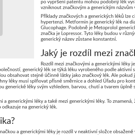
po vypršení patentu mohou podobný lék vyrábě
vzniknout značkovým a generickým názvům 
Příklady značkových a generických léků lze ci
hypertenzi. Metformin je generický lék na di
Glucophage. Podobně je Metoprolol generick
značka je Lopressor. Tyto léky budou v různ
generický název zůstane konstantní.
Jaký je rozdíl mezi zna
Rozdíl mezi značkovými a generickými léky j
olečností, generický lék se týká léku vyrobeného podle aktivní 
 obsahovat stejné účinné látky jako značkový lék. Ale pokud jd
echny léky musí splňovat přísné směrnice a dohled Úřadu pro kon
sou generické léky svým vzhledem, barvou, chutí a tvarem úplně 
mi a generickými léky a také mezi generickými léky. To znamená, 
co odkazuje na generický lék.
ika?
značkou a generickými léky je rozdíl v neaktivní složce obsažené