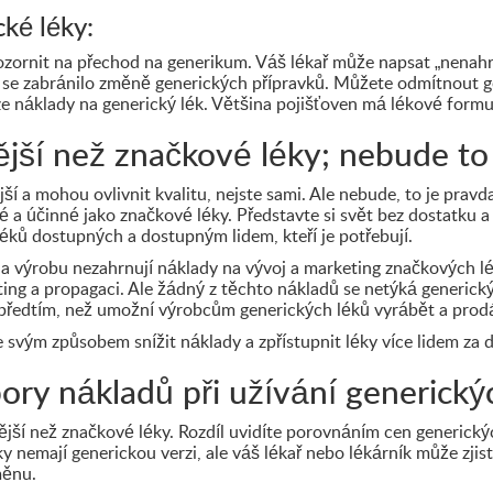
ké léky:
zornit na přechod na generikum. Váš lékař může napsat „nenahra
by se zabránilo změně generických přípravků. Můžete odmítnout 
e náklady na generický lék. Většina pojišťoven má lékové form
jší než značkové léky; nebude to m
ší a mohou ovlivnit kvalitu, nejste sami. Ale nebude, to je pra
é a účinné jako značkové léky. Představte si svět bez dostatku a
éků dostupných a dostupným lidem, kteří je potřebují.
na výrobu nezahrnují náklady na vývoj a marketing značkových l
ing a propagaci. Ale žádný z těchto nákladů se netýká generick
 předtím, než umožní výrobcům generických léků vyrábět a prodá
 svým způsobem snížit náklady a zpřístupnit léky více lidem za 
pory nákladů při užívání generický
jší než značkové léky. Rozdíl uvidíte porovnáním cen generick
 nemají generickou verzi, ale váš lékař nebo lékárník může zjistit
měnu.