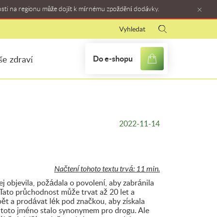
osti na regionu může dojít k mírnému zpoždění dodávky.
Do e-shopu
še zdraví
2022-11-14
Načtení tohoto textu trvá: 11 min.
ej objevila, požádala o povolení, aby zabránila
Tato průchodnost může trvat až 20 let a
t a prodávat lék pod značkou, aby získala
e toto jméno stalo synonymem pro drogu. Ale