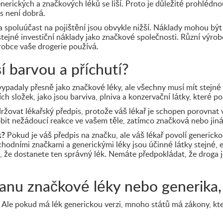
enerických a značkových léků se liší. Proto je důležité prohlédno
ás není dobrá.
a spoluúčast na pojištění jsou obvykle nižší. Náklady mohou být
tejné investiční náklady jako značkové společnosti. Různí výrobc
robce vaše drogerie používá.
ší barvou a příchutí?
ypadaly přesně jako značkové léky, ale všechny musí mít stejné ú
h složek, jako jsou barviva, plniva a konzervační látky, které pom
ržovat lékařský předpis, protože váš lékař je schopen porovnat 
it nežádoucí reakce ve vašem těle, zatímco značková nebo jiná
k?
Pokud je váš předpis na značku, ale váš lékař povolí genericko
hodními značkami a generickými léky jsou účinné látky stejné, 
, že dostanete ten správný lék. Nemáte předpokládat, že droga
tanu značkové léky nebo generika
Ale pokud má lék generickou verzi, mnoho států má zákony, které