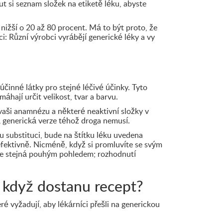
ut si seznam složek na etiketě léku, abyste
 nižší o 20 až 80 procent. Má to být proto, že
i: Různí výrobci vyrábějí generické léky a vy
činné látky pro stejné léčivé účinky. Tyto
áhají určit velikost, tvar a barvu.
vaši anamnézu a některé neaktivní složky v
 generická verze téhož droga nemusí.
u substituci, bude na štítku léku uvedena
efektivně. Nicméně, když si promluvíte se svým
 je stejná pouhým pohledem; rozhodnutí
, když dostanu recept?
 vyžadují, aby lékárníci přešli na generickou