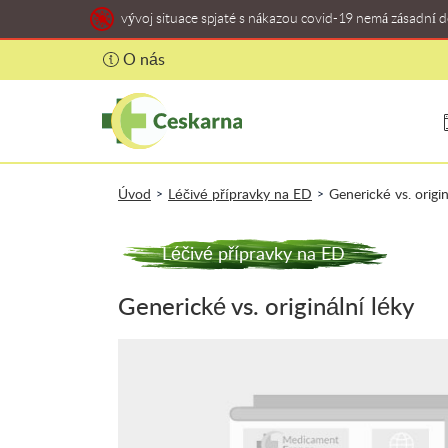
vývoj situace spjaté s nákazou covid-19 nemá zásadní 
O nás
Úvod
Léčivé přípravky na ED
Generické vs. origi
>
>
Léčivé přípravky na ED
Generické vs. originální léky