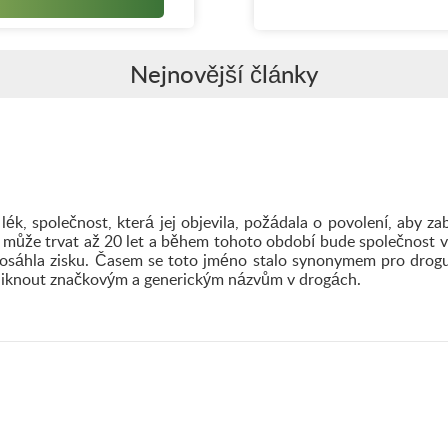
Nejnovější články
lék, společnost, která jej objevila, požádala o povolení, aby 
 může trvat až 20 let a během tohoto období bude společnost v
 dosáhla zisku. Časem se toto jméno stalo synonymem pro drog
 vzniknout značkovým a generickým názvům v drogách.