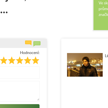
Ve sk
...
průmě
značk
Hodnocení:
L