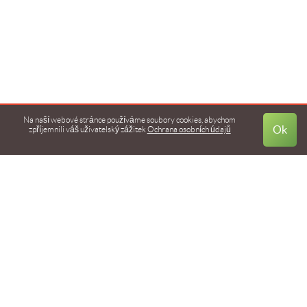
Na naší webové stránce používáme soubory cookies, abychom
Ok
zpříjemnili
váš uživatelský zážitek
Ochrana osobních údajů