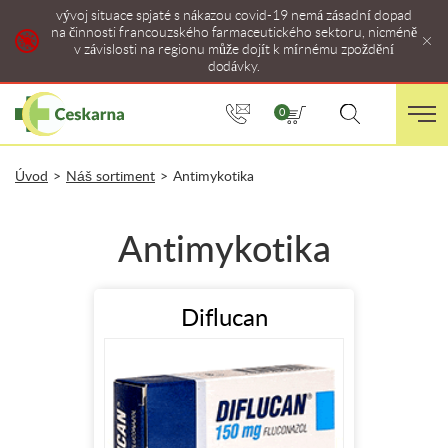
vývoj situace spjaté s nákazou covid-19 nemá zásadní dopad
na činnosti francouzského farmaceutického sektoru, nicméně
v závislosti na regionu může dojít k mírnému zpoždění
dodávky.
0
Úvod
>
Náš sortiment
>
Antimykotika
Antimykotika
Diflucan