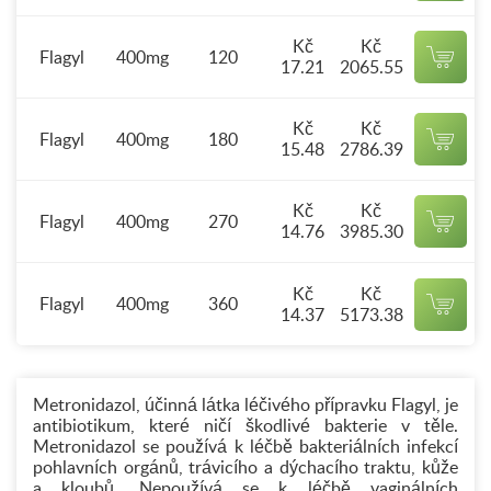
Kč
Kč
Flagyl
400mg
120
17.21
2065.55
Kč
Kč
Flagyl
400mg
180
15.48
2786.39
Kč
Kč
Flagyl
400mg
270
14.76
3985.30
Kč
Kč
Flagyl
400mg
360
14.37
5173.38
Metronidazol, účinná látka léčivého přípravku Flagyl, je
antibiotikum, které ničí škodlivé bakterie v těle.
Metronidazol se používá k léčbě bakteriálních infekcí
pohlavních orgánů, trávicího a dýchacího traktu, kůže
a kloubů. Nepoužívá se k léčbě vaginálních