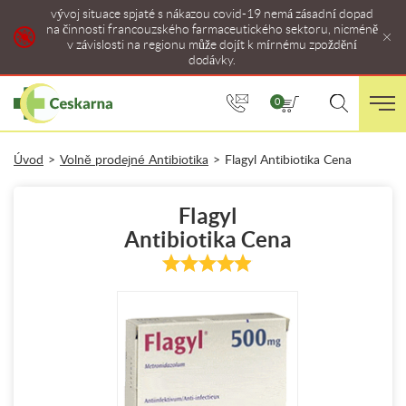
vývoj situace spjaté s nákazou covid-19 nemá zásadní dopad
na činnosti francouzského farmaceutického sektoru, nicméně
v závislosti na regionu může dojít k mírnému zpoždění
dodávky.
0
Úvod
>
Volně prodejné Antibiotika
>
Flagyl Antibiotika Cena
Flagyl
Antibiotika Cena