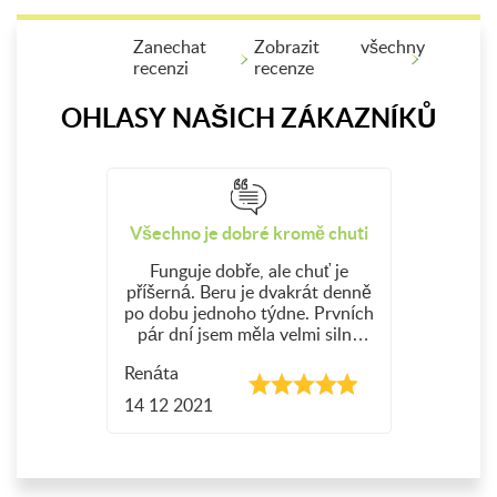
Zanechat
Zobrazit všechny
recenzi
recenze
OHLASY NAŠICH ZÁKAZNÍKŮ
Všechno je dobré kromě chuti
Funguje dobře, ale chuť je
příšerná. Beru je dvakrát denně
po dobu jednoho týdne. Prvních
pár dní jsem měla velmi silný
průjem a po užívání léků jsem
Renáta
skončila s kvasinkovou infekcí.
Takže jsem to musela také
14 12 2021
ošetřit 7denním krémem. Ale
tenhle lék nezklamal a funguje
perfektně.