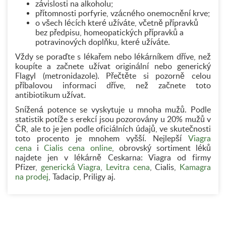
závislosti na alkoholu;
přítomnosti porfyrie, vzácného onemocnění krve;
o všech lécích které užíváte, včetně přípravků
bez předpisu, homeopatických přípravků a
potravinových doplňku, které užíváte.
Vždy se poraďte s lékařem nebo lékárníkem dříve, než
koupíte a začnete užívat originální nebo generický
Flagyl (metronidazole). Přečtěte si pozorně celou
příbalovou informaci dříve, než začnete toto
antibiotikum užívat.
Snížená potence se vyskytuje u mnoha mužů. Podle
statistik potíže s erekcí jsou pozorovány u 20% mužů v
ČR, ale to je jen podle oficiálních údajů, ve skutečnosti
toto procento je mnohem vyšší. Nejlepší
Viagra
cena
i
Cialis cena online
, obrovský sortiment léků
najdete jen v lékárně Ceskarna: Viagra od firmy
Pfizer,
generická Viagra
,
Levitra cena
, Cialis,
Kamagra
na prodej
, Tadacip, Priligy aj.