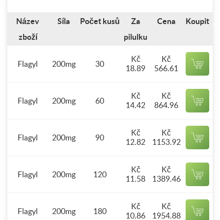
Název
Síla
Počet kusů
Za
Cena
Koupit
zboží
pilulku
Kč
Kč
Flagyl
200mg
30
18.89
566.61
Kč
Kč
Flagyl
200mg
60
14.42
864.96
Kč
Kč
Flagyl
200mg
90
12.82
1153.92
Kč
Kč
Flagyl
200mg
120
11.58
1389.46
Kč
Kč
Flagyl
200mg
180
10.86
1954.88