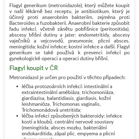
Flagyl generikum (metronidazole), který můžete koupit
v naší lékárně bez receptu, je antibiotikum, který je
účinný proti anaerobním bakteriím, zejména proti
Bacteroides a fuzobakterii. Anaerobní bakterie způsobit
řadu infekcí, včetně zánětu pobřišnice (peritonitida),
abscesy břišní dutiny a jater; endometritidy, abscesy
vaječníků a vejcovodů, pneumonie, plicní absces,
meningitida; kožní infekce; kostní infekce a další. Flagyl
generikum se také používá k prevenci infekcí po
gynekologické operaci a operaci dutiny břišní.
Flagyl koupit v ČR
Metronidazol je určen pro použití v těchto případech:
léčba protozoárních infekcí: intestinální a
extraintestinální amébiáza, trichomoniáza,
giardiazisa, balantidiasis, giardiasis, kožní
leishmanióza, Trichomonas vaginalis,
Trichomonádová uretritida;
léčba infekcí způsobených bakteroidy: infekce
kostí a kloubů, centrální nervové soustavy
(meningitida, absces mozku, bakteriální
endokarditida, zápal plic, empyema a plicní