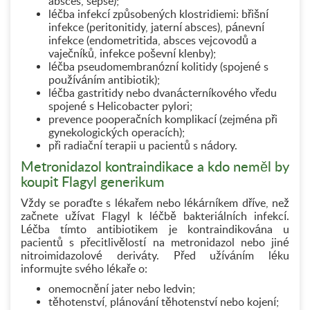
absces, sepse);
léčba infekcí způsobených klostridiemi: břišní
infekce (peritonitidy, jaterní absces), pánevní
infekce (endometritida, absces vejcovodů a
vaječníků, infekce poševní klenby);
léčba pseudomembranózní kolitidy (spojené s
používáním antibiotik);
léčba gastritidy nebo dvanácterníkového vředu
spojené s Helicobacter pylori;
prevence pooperačních komplikací (zejména při
gynekologických operacích);
při radiační terapii u pacientů s nádory.
Metronidazol kontraindikace a kdo neměl by
koupit Flagyl generikum
Vždy se poraďte s lékařem nebo lékárníkem dříve, než
začnete užívat Flagyl k léčbě bakteriálních infekcí.
Léčba tímto antibiotikem je kontraindikována u
pacientů s přecitlivělostí na metronidazol nebo jiné
nitroimidazolové deriváty. Před užíváním léku
informujte svého lékaře o:
onemocnění jater nebo ledvin;
těhotenství, plánování těhotenství nebo kojení;