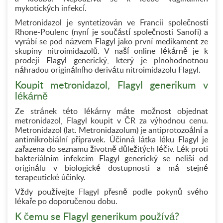
mykotických infekcí.
Metronidazol je syntetizován ve Francii společností
Rhone-Poulenc (nyní je součástí společnosti Sanofi) a
vyrábí se pod názvem Flagyl jako první medikament ze
skupiny nitroimidazolů. V naší online lékárně je k
prodeji Flagyl generický, který je plnohodnotnou
náhradou originálního derivátu nitroimidazolu Flagyl.
Koupit metronidazol, Flagyl generikum v
lékárně
Ze stránek této lékárny máte možnost objednat
metronidazol, Flagyl koupit v ČR za výhodnou cenu.
Metronidazol (lat. Metronidazolum) je antiprotozoální a
antimikrobiální přípravek. Účinná látka léku Flagyl je
zařazena do seznamu životně důležitých léčiv. Lék proti
bakteriálním infekcím Flagyl generický se neliší od
originálu v biologické dostupnosti a má stejné
terapeutické účinky.
Vždy používejte Flagyl přesně podle pokynů svého
lékaře po doporučenou dobu.
K čemu se Flagyl generikum používá?