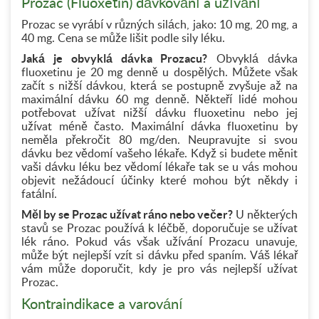
Prozac (Fluoxetin) dávkování a užívání
Prozac se vyrábí v různých silách, jako: 10 mg, 20 mg, a
40 mg. Cena se může lišit podle sily léku.
Jaká je obvyklá dávka Prozacu?
Obvyklá dávka
fluoxetinu je 20 mg denně u dospělých. Můžete však
začít s nižší dávkou, která se postupně zvyšuje až na
maximální dávku 60 mg denně. Někteří lidé mohou
potřebovat užívat nižší dávku fluoxetinu nebo jej
užívat méně často. Maximální dávka fluoxetinu by
neměla překročit 80 mg/den. Neupravujte si svou
dávku bez vědomí vašeho lékaře. Když si budete měnit
vaši dávku léku bez vědomí lékaře tak se u vás mohou
objevit nežádoucí účinky které mohou být někdy i
fatální.
Měl by se Prozac užívat ráno nebo večer?
U některých
stavů se Prozac používá k léčbě, doporučuje se užívat
lék ráno. Pokud vás však užívání Prozacu unavuje,
může být nejlepší vzít si dávku před spaním. Váš lékař
vám může doporučit, kdy je pro vás nejlepší užívat
Prozac.
Kontraindikace a varování