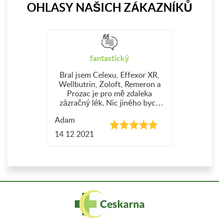
OHLASY NAŠICH ZÁKAZNÍKŮ
fantastický
Bral jsem Celexu, Effexor XR,
Wellbutrin, Zoloft, Remeron a
Prozac je pro mě zdaleka
zázračný lék. Nic jiného bych
nebral. Tento recept užívám 3
Adam
roky a je fantastický! Pomohl mi
v každé oblasti života a je pro
14 12 2021
mě jako zachránce.