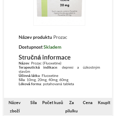
Název produktu
Prozac
Dostupnost
Skladem
Stručná informace
Název
: Prozac (Fluoxetine)
Terapeutická indikace
: depresi a úzkostným
stavům
Účinná látka
: Fluoxetine
Síla
: 10mg, 20mg, 40mg, 60mg
Léková forma
: potahovaná tableta
Název
Síla
Počet kusů
Za
Cena
Koupit
zboží
pilulku