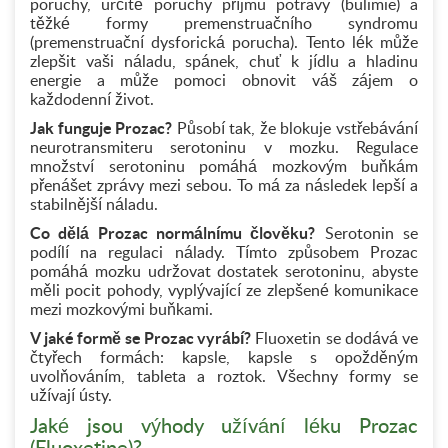
poruchy, určité poruchy příjmu potravy (bulimie) a
těžké formy premenstruačního syndromu
(premenstruační dysforická porucha). Tento lék může
zlepšit vaši náladu, spánek, chuť k jídlu a hladinu
energie a může pomoci obnovit váš zájem o
každodenní život.
Jak funguje Prozac?
Působí tak, že blokuje vstřebávání
neurotransmiteru serotoninu v mozku. Regulace
množství serotoninu pomáhá mozkovým buňkám
přenášet zprávy mezi sebou. To má za následek lepší a
stabilnější náladu.
Co dělá Prozac normálnímu člověku?
Serotonin se
podílí na regulaci nálady. Tímto způsobem Prozac
pomáhá mozku udržovat dostatek serotoninu, abyste
měli pocit pohody, vyplývající ze zlepšené komunikace
mezi mozkovými buňkami.
V jaké formě se Prozac vyrábí?
Fluoxetin se dodává ve
čtyřech formách: kapsle, kapsle s opožděným
uvolňováním, tableta a roztok. Všechny formy se
užívají ústy.
Jaké jsou výhody užívání léku Prozac