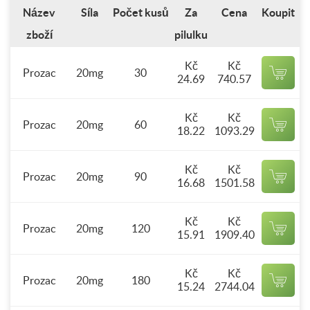
Název
Síla
Počet kusů
Za
Cena
Koupit
zboží
pilulku
Kč
Kč
Prozac
20mg
30
24.69
740.57
Kč
Kč
Prozac
20mg
60
18.22
1093.29
Kč
Kč
Prozac
20mg
90
16.68
1501.58
Kč
Kč
Prozac
20mg
120
15.91
1909.40
Kč
Kč
Prozac
20mg
180
15.24
2744.04