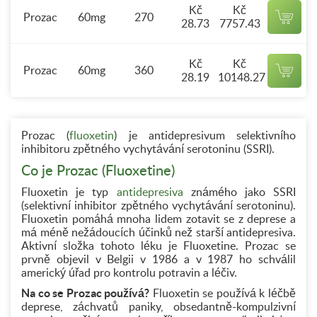
Kč
Kč
Prozac
60mg
270
28.73
7757.43
Kč
Kč
Prozac
60mg
360
28.19
10148.27
Prozac (
fluoxetin
) je antidepresivum selektivního
inhibitoru zpětného vychytávání serotoninu (SSRI).
Co je Prozac (Fluoxetine)
Fluoxetin je typ
antidepresiva
známého jako SSRI
(selektivní inhibitor zpětného vychytávání serotoninu).
Fluoxetin pomáhá mnoha lidem zotavit se z deprese a
má méně nežádoucích účinků než starší antidepresiva.
Aktivní složka tohoto léku je Fluoxetine. Prozac se
prvně objevil v Belgii v 1986 a v 1987 ho schválil
americký úřad pro kontrolu potravin a léčiv.
Na co se Prozac používá?
Fluoxetin se používá k léčbě
deprese, záchvatů paniky, obsedantně-kompulzivní