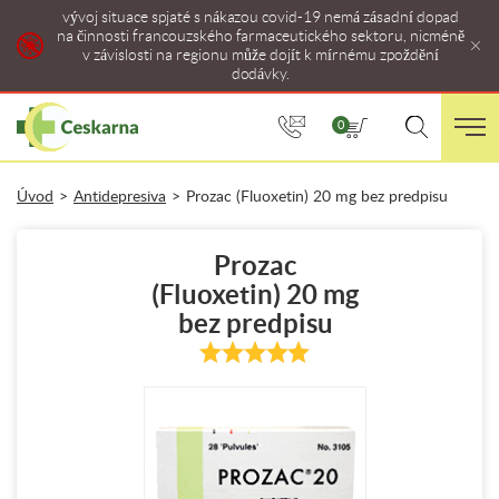
vývoj situace spjaté s nákazou covid-19 nemá zásadní dopad
na činnosti francouzského farmaceutického sektoru, nicméně
v závislosti na regionu může dojít k mírnému zpoždění
dodávky.
0
Úvod
>
Antidepresiva
>
Prozac (Fluoxetin) 20 mg bez predpisu
Prozac
(Fluoxetin) 20 mg
bez predpisu