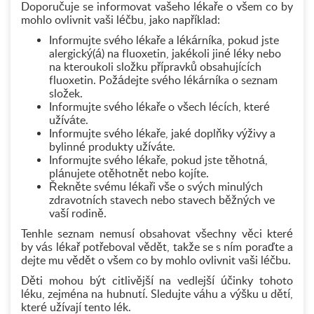
Doporučuje se informovat vašeho lékaře o všem co by
mohlo ovlivnit vaši léčbu, jako například:
Informujte svého lékaře a lékárníka, pokud jste
alergický(á) na fluoxetin, jakékoli jiné léky nebo
na kteroukoli složku přípravků obsahujících
fluoxetin. Požádejte svého lékárníka o seznam
složek.
Informujte svého lékaře o všech lécích, které
užíváte.
Informujte svého lékaře, jaké doplňky výživy a
bylinné produkty užíváte.
Informujte svého lékaře, pokud jste těhotná,
plánujete otěhotnět nebo kojíte.
Řekněte svému lékaři vše o svých minulých
zdravotních stavech nebo stavech běžných ve
vaší rodině.
Tenhle seznam nemusí obsahovat všechny věci které
by vás lékař potřeboval vědět, takže se s ním poraďte a
dejte mu vědět o všem co by mohlo ovlivnit vaši léčbu.
Děti mohou být citlivější na vedlejší účinky tohoto
léku, zejména na hubnutí. Sledujte váhu a výšku u dětí,
které užívají tento lék.