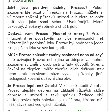
(Fluoxetine)?
Jaké jsou pozitivní účinky Prozacu?
Pokud
zaznamenáte pozitivní reakci na Prozac, můžete si
všimnout snížení příznaků úzkosti a budete se opět
cítit více jako sami sebou: Uvolněnější. Méně
úzkostný. Zlepšený spánek a chuť k jídlu.
Dodává vám Prozac (Fluoxetin) energii?
Prozac
(Fluoxetin) je považován za více energizující než
některé jiné podobné léky. Prozac byl hodnocen jeden
z nejlepších léku ve své kategorii.
Může Prozac způsobit změny osobnosti nebo nálady?
Lidé užívající Prozac nebo jiná antidepresiva mohou
zaznamenat změny osobnosti z řady důvodů: Stres z
čekání na zlepšení může zhoršit jejich duševní stav
nebo antidepresivum může vyvolat příznaky jiné,
nediagnostikované duševní choroby.
Je Prozac lepší než Zoloft?
V klinické studii Zoloft i
Prozac zlepšily depresi na základě různých skóre
deprese a úzkosti a také spánku. Zatímco obě
antidepresiva byla shledána jako účinná, Prozac měl
nižší závažnost vedlejších účinků.