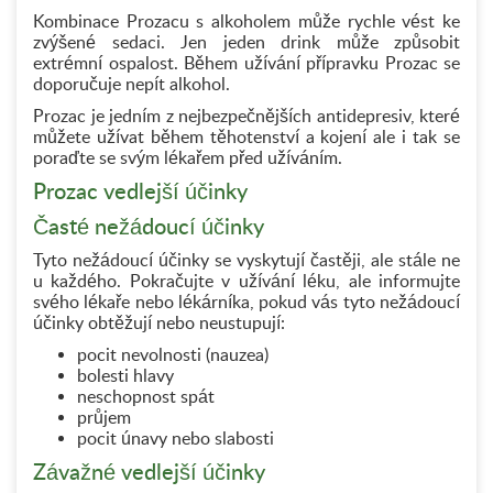
Kombinace Prozacu s alkoholem může rychle vést ke
zvýšené sedaci. Jen jeden drink může způsobit
extrémní ospalost. Během užívání přípravku Prozac se
doporučuje nepít alkohol.
Prozac je jedním z nejbezpečnějších antidepresiv, které
můžete užívat během těhotenství a kojení ale i tak se
poraďte se svým lékařem před užíváním.
Prozac vedlejší účinky
Časté nežádoucí účinky
Tyto nežádoucí účinky se vyskytují častěji, ale stále ne
u každého. Pokračujte v užívání léku, ale informujte
svého lékaře nebo lékárníka, pokud vás tyto nežádoucí
účinky obtěžují nebo neustupují:
pocit nevolnosti (nauzea)
bolesti hlavy
neschopnost spát
průjem
pocit únavy nebo slabosti
Závažné vedlejší účinky