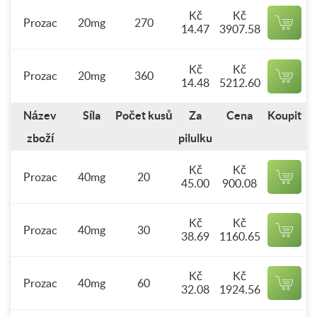
Kč
Kč
Prozac
20mg
270
14.47
3907.58
Kč
Kč
Prozac
20mg
360
14.48
5212.60
Název
Síla
Počet kusů
Za
Cena
Koupit
zboží
pilulku
Kč
Kč
Prozac
40mg
20
45.00
900.08
Kč
Kč
Prozac
40mg
30
38.69
1160.65
Kč
Kč
Prozac
40mg
60
32.08
1924.56