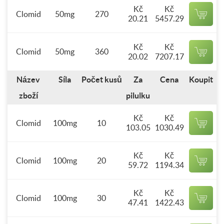
Kč
Kč
Clomid
50mg
270
20.21
5457.29
Kč
Kč
Clomid
50mg
360
20.02
7207.17
Název
Síla
Počet kusů
Za
Cena
Koupit
zboží
pilulku
Kč
Kč
Clomid
100mg
10
103.05
1030.49
Kč
Kč
Clomid
100mg
20
59.72
1194.34
Kč
Kč
Clomid
100mg
30
47.41
1422.43