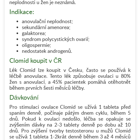
neplodnosti u žen je neznámá.
Indikace:
anovulační neplodnost;
sekundární amenorea;
galaktorea;
syndrom polycystických ovarií;
oligospermie;
nedostatek androgenů.
Clomid koupit v ČR
Lék Clomid lze koupit v Česku, často se používá k
léčbě anovulace. Tento lék způsobuje ovulaci u 80%
žen s anovulací, a 45% pacientek pomáhá otěhotnět
během prvních šesti měsíců léčby.
Dávkování
Pro stimulaci ovulace Clomid se užívá 1 tableta před
spaním denně, počínaje pátým dnem cyklu, během 5
dnů. Pokud k ovulaci nedošlo, léčba se opakuje se
zvýšením dávky na 2-3 tablety denně po dobu až 10
dnů. Pro zvýšení tvorby testosteronu u mužů Clomid
se užívá 1 tableta 1-2krát denně během 3 až 4 měsíců