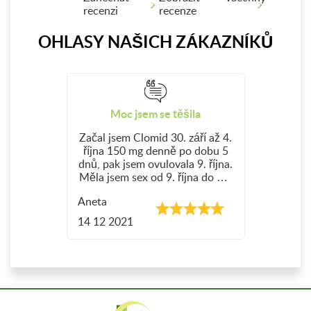
recenzi
recenze
OHLASY NAŠICH ZÁKAZNÍKŮ
Moc jsem se těšila
Začal jsem Clomid 30. září až 4.
října 150 mg denně po dobu 5
dnů, pak jsem ovulovala 9. října.
Měla jsem sex od 9. října do 13.
října Potom 24. října jsem si
Aneta
udělala těhotenský test s čirou
modrou, byl pozitivní Jsem 2
14 12 2021
týdny těhotná.