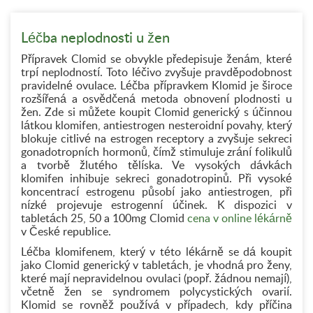
Léčba neplodnosti u žen
Přípravek Clomid se obvykle předepisuje ženám, které
trpí neplodností. Toto léčivo zvyšuje pravděpodobnost
pravidelné ovulace. Léčba přípravkem Klomid je široce
rozšířená a osvědčená metoda obnovení plodnosti u
žen. Zde si můžete koupit Clomid generický s účinnou
látkou klomifen, antiestrogen nesteroidní povahy, který
blokuje citlivé na estrogen receptory a zvyšuje sekreci
gonadotropních hormonů, čímž stimuluje zrání folikulů
a tvorbě žlutého tělíska. Ve vysokých dávkách
klomifen inhibuje sekreci gonadotropinů. Při vysoké
koncentrací estrogenu působí jako antiestrogen, při
nízké projevuje estrogenní účinek. K dispozici v
tabletách 25, 50 a 100mg Clomid
cena v online lékárně
v České republice.
Léčba klomifenem, který v této lékárně se dá koupit
jako Clomid generický v tabletách, je vhodná pro ženy,
které mají nepravidelnou ovulaci (popř. žádnou nemají),
včetně žen se syndromem polycystických ovarií.
Klomid se rovněž používá v případech, kdy příčina