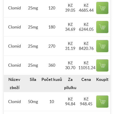
Kč
Kč
Clomid
25mg
120
39.05
4685.44
Kč
Kč
Clomid
25mg
180
34.69
6244.05
Kč
Kč
Clomid
25mg
270
31.19
8420.76
Kč
Kč
Clomid
25mg
360
30.70
11051.24
Název
Síla
Počet kusů
Za
Cena
Koupit
zboží
pilulku
Kč
Kč
Clomid
50mg
10
94.84
948.45