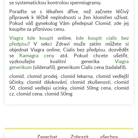
se systematickou kontrolou spermiogramy.
Poraďte se s lékařem dříve, než začnete léčivý
přípravek k léčbě neplodnosti u žen klomifen užívat.
Pokud váš gynekolog Vám předepsal Clomid, zde jej
koupíte za příznivou cenu.
Viagra kde koupit
online,
kde koupit cialis bez
předpisu
? V sekci Zdraví muže zatím můžete si
objednat Viagra online, Cialis bez předpisu, dozvědět
se
Kamagra ceny
atd. Pokud chcete ušetřit,
vyzkoušejte kvalitní generika
Viagra
generikum
(sildenafil), generikum Cialis cena (tadalafil).
clomid, clomid prodej, clomid lekarna, clomid vedlejší
účinky, clomid dávkování, clomid zkušenosti, clomid
50, clomid vedlejsi ucinky, clomid 50mg cena, clomid
cz, clomid cena, clomid 50mg
Zanechat
Zobrazit všechny