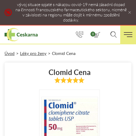
vývoj situace spjaté s nákazou covid-19 nemá zásadní dopad
na činnosti francouzského farmaceutického sektoru, nicméně
v závislosti na regionu může dojít k mírnému zpoždění
dodávky.
0
Úvod
>
Léky pro ženy
>
Clomid Cena
Clomid Cena