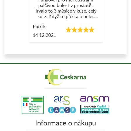
palčivou bolest v prostatě.
Trvalo to 3 měsíce v kuse, celý
kurz. Když to přestalo bolet
během 2 týdnů, pak jsem jen
Patrik
pokračoval v užívání 500 mg
dvakrát denně. Od té doby se
14 12 2021
nevrátil!
Informace o nákupu