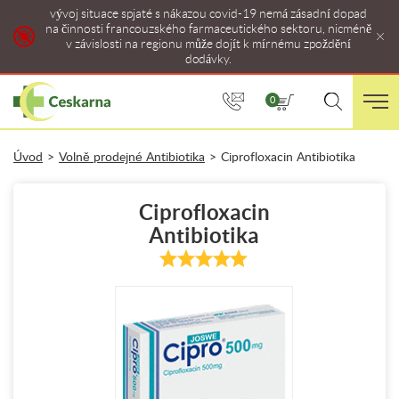
vývoj situace spjaté s nákazou covid-19 nemá zásadní dopad
na činnosti francouzského farmaceutického sektoru, nicméně
v závislosti na regionu může dojít k mírnému zpoždění
dodávky.
0
Úvod
>
Volně prodejné Antibiotika
>
Ciprofloxacin Antibiotika
Ciprofloxacin
Antibiotika