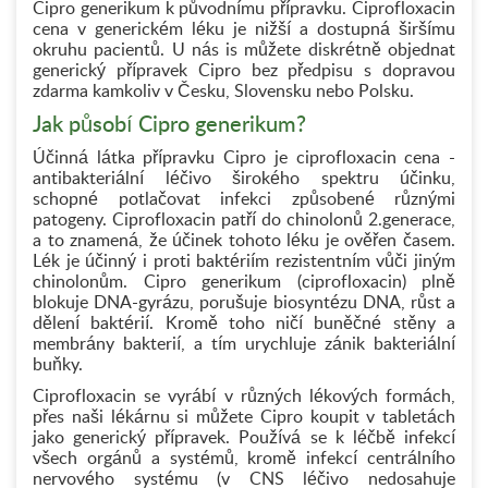
Cipro generikum k původnímu přípravku. Ciprofloxacin
cena v generickém léku je nižší a dostupná širšímu
okruhu pacientů. U nás is můžete diskrétně objednat
generický přípravek Cipro bez předpisu s dopravou
zdarma kamkoliv v Česku, Slovensku nebo Polsku.
Jak působí Cipro generikum?
Účinná látka přípravku Cipro je ciprofloxacin cena -
antibakteriální léčivo širokého spektru účinku,
schopné potlačovat infekci způsobené různými
patogeny. Ciprofloxacin patří do chinolonů 2.generace,
a to znamená, že účinek tohoto léku je ověřen časem.
Lék je účinný i proti baktériím rezistentním vůči jiným
chinolonům. Cipro generikum (ciprofloxacin) plně
blokuje DNA-gyrázu, porušuje biosyntézu DNA, růst a
dělení baktérií. Kromě toho ničí buněčné stěny a
membrány bakterií, a tím urychluje zánik bakteriální
buňky.
Ciprofloxacin se vyrábí v různých lékových formách,
přes naši lékárnu si můžete Cipro koupit v tabletách
jako generický přípravek. Používá se k léčbě infekcí
všech orgánů a systémů, kromě infekcí centrálního
nervového systému (v CNS léčivo nedosahuje