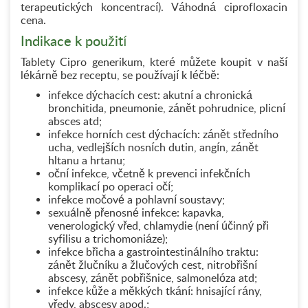
terapeutických koncentrací). Váhodná ciprofloxacin
cena.
Indikace k použití
Tablety Cipro generikum, které můžete koupit v naší
lékárně bez receptu, se používají k léčbě:
infekce dýchacích cest: akutní a chronická
bronchitida, pneumonie, zánět pohrudnice, plicní
absces atd;
infekce horních cest dýchacích: zánět středního
ucha, vedlejších nosních dutin, angín, zánět
hltanu a hrtanu;
oční infekce, včetně k prevenci infekčních
komplikací po operaci očí;
infekce močové a pohlavní soustavy;
sexuálně přenosné infekce: kapavka,
venerologický vřed, chlamydie (není účinný při
syfilisu a trichomoniáze);
infekce břicha a gastrointestinálního traktu:
zánět žlučníku a žlučových cest, nitrobřišní
abscesy, zánět pobřišnice, salmonelóza atd;
infekce kůže a měkkých tkání: hnisající rány,
vředy, abscesy apod.;