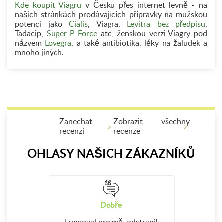
Kde koupit Viagru
v Česku přes internet levně - na
našich stránkách prodávajících přípravky na mužskou
potenci jako
Cialis
, Viagra,
Levitra bez předpisu
,
Tadacip,
Super P-Force
atd, ženskou verzi Viagry pod
názvem
Lovegra
, a také antibiotika, léky na žaludek a
mnoho jiných.
Zanechat
Zobrazit všechny
recenzi
recenze
OHLASY NAŠICH ZÁKAZNÍKŮ
Dobře
Fungoval pro mě, odstranil