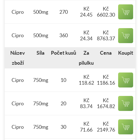
Kč
Kč
Cipro
500mg
270
24.45
6602.30
Kč
Kč
Cipro
500mg
360
24.34
8763.37
Název
Síla
Počet kusů
Za
Cena
Koupit
zboží
pilulku
Kč
Kč
Cipro
750mg
10
118.62
1186.16
Kč
Kč
Cipro
750mg
20
83.74
1674.82
Kč
Kč
Cipro
750mg
30
71.66
2149.76