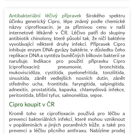
Antibakteriální léčivý přípravek
širokého spektru
účinku generický Cipro, lépe známý podle chemické
názvy ciprofloxacin, je za příznivou cenu v naší
internetové lékárně v ČR. Léčivo patří do skupiny
antibiotik chinolony, které působí tak, že ničí baktérie
vyvolávající některé druhy infekcí. Přípravek Cipro
inhibuje enzym DNA-gyrázy baktérie, v důsledku čeho
replikace DNA a syntéza buněčných bílkovin bakterií se
narušuje. Indikace pro použití přípravku Cipro
(ciprofloxacin): pneumonie, bronchitida,
mukoviscidóza, cystitida, pyelonefritida, tonzilitida,
sinusitida, zánět vedlejších nosních dutin, zánět
středního ucha, frontitida, faryngitida, salpingitida,
adnexitis, prostatitida, kapavka, chlamydiová infekce,
peritonitida, břišní tyfus, salmonelóza, sepse.
Cipro koupit v ČR
Kromě toho se ciprofloxacin používá pro léčbu a
prevenci bakteriálních infekcí, které mohou vzniknout
v popáleninách a jiných poraněních kůže, a také pro
prevenci a léčbu plicního anthraxu. Nabízíme prodej