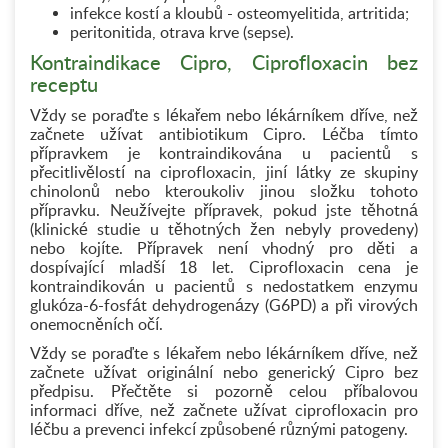
infekce kostí a kloubů - osteomyelitida, artritida;
peritonitida, otrava krve (sepse).
Kontraindikace Cipro, Ciprofloxacin bez
receptu
Vždy se poraďte s lékařem nebo lékárníkem dříve, než
začnete užívat antibiotikum Cipro. Léčba tímto
přípravkem je kontraindikována u pacientů s
přecitlivělostí na ciprofloxacin, jiní látky ze skupiny
chinolonů nebo kteroukoliv jinou složku tohoto
přípravku. Neužívejte přípravek, pokud jste těhotná
(klinické studie u těhotných žen nebyly provedeny)
nebo kojíte. Přípravek není vhodný pro děti a
dospívající mladší 18 let. Ciprofloxacin cena je
kontraindikován u pacientů s nedostatkem enzymu
glukóza-6-fosfát dehydrogenázy (G6PD) a při virových
onemocněních očí.
Vždy se poraďte s lékařem nebo lékárníkem dříve, než
začnete užívat originální nebo generický Cipro bez
předpisu. Přečtěte si pozorně celou příbalovou
informaci dříve, než začnete užívat ciprofloxacin pro
léčbu a prevenci infekcí způsobené různými patogeny.