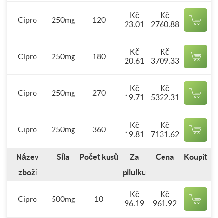
Kč
Kč
Cipro
250mg
120
23.01
2760.88
Kč
Kč
Cipro
250mg
180
20.61
3709.33
Kč
Kč
Cipro
250mg
270
19.71
5322.31
Kč
Kč
Cipro
250mg
360
19.81
7131.62
Název
Síla
Počet kusů
Za
Cena
Koupit
zboží
pilulku
Kč
Kč
Cipro
500mg
10
96.19
961.92