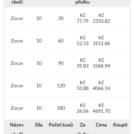
zboží
pilulku
Kč
Kč
Zocor
10
30
77.79
2333.82
Kč
Kč
Zocor
10
60
52.53
3151.86
Kč
Kč
Zocor
10
90
39.83
3584.94
Kč
Kč
Zocor
10
120
33.88
4066.14
Kč
Kč
Zocor
10
180
26.06
4691.70
Název
Síla
Počet kusů
Za
Cena
Koupit