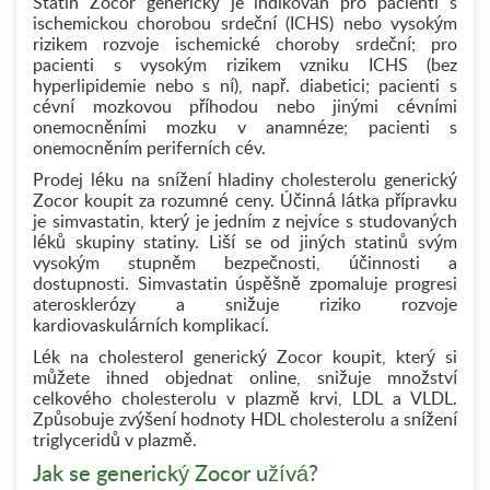
Statin Zocor generický je indikován pro pacienti s
ischemickou chorobou srdeční (ICHS) nebo vysokým
rizikem rozvoje ischemické choroby srdeční; pro
pacienti s vysokým rizikem vzniku ICHS (bez
hyperlipidemie nebo s ní), např. diabetici; pacienti s
cévní mozkovou příhodou nebo jinými cévními
onemocněními mozku v anamnéze; pacienti s
onemocněním periferních cév.
Prodej léku na snížení hladiny cholesterolu generický
Zocor koupit za rozumné ceny. Účinná látka přípravku
je simvastatin, který je jedním z nejvíce s studovaných
léků skupiny statiny. Liší se od jiných statinů svým
vysokým stupněm bezpečnosti, účinnosti a
dostupnosti. Simvastatin úspěšně zpomaluje progresi
aterosklerózy a snižuje riziko rozvoje
kardiovaskulárních komplikací.
Lék na cholesterol generický Zocor koupit, který si
můžete ihned objednat online, snižuje množství
celkového cholesterolu v plazmě krvi, LDL a VLDL.
Způsobuje zvýšení hodnoty HDL cholesterolu a snížení
triglyceridů v plazmě.
Jak se generický Zocor užívá?