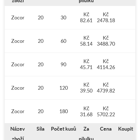
zboží
pilulku
Kč
Kč
Zocor
20
30
82.61
2478.18
Kč
Kč
Zocor
20
60
58.14
3488.70
Kč
Kč
Zocor
20
90
45.71
4114.26
Kč
Kč
Zocor
20
120
39.50
4739.82
Kč
Kč
Zocor
20
180
31.68
5702.22
Název
Síla
Počet kusů
Za
Cena
Koupit
zboží
pilulku