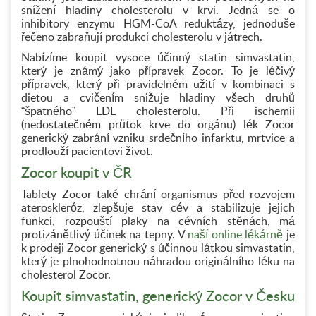
snížení hladiny cholesterolu v krvi. Jedná se o
inhibitory enzymu HGM-CoA reduktázy, jednoduše
řečeno zabraňují produkci cholesterolu v játrech.
Nabízíme koupit vysoce účinný statin simvastatin,
který je známý jako přípravek Zocor. To je léčivý
přípravek, který při pravidelném užití v kombinaci s
dietou a cvičením snižuje hladiny všech druhů
“špatného” LDL cholesterolu. Při ischemii
(nedostatečném průtok krve do orgánu) lék Zocor
generický zabrání vzniku srdečního infarktu, mrtvice a
prodlouží pacientovi život.
Zocor koupit v ČR
Tablety Zocor také chrání organismus před rozvojem
ateroskleróz, zlepšuje stav cév a stabilizuje jejich
funkci, rozpouští plaky na cévních stěnách, má
protizánětlivý účinek na tepny. V
naší online lékárně
je
k prodeji Zocor generický s účinnou látkou simvastatin,
který je plnohodnotnou náhradou originálního léku na
cholesterol Zocor.
Koupit simvastatin, generický Zocor v Česku