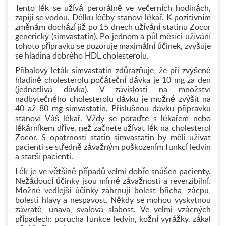
Tento lék se užívá perorálně ve večerních hodinách,
zapíjí se vodou. Délku léčby stanoví lékař. K pozitivním
změnám dochází již po 15 dnech užívání statinu Zocor
generický (simvastatin). Po jednom a půl měsíci užívání
tohoto přípravku se pozoruje maximální účinek, zvyšuje
se hladina dobrého HDL cholesterolu.
Příbalový leták simvastatin zdůrazňuje, že při zvýšené
hladině cholesterolu počáteční dávka je 10 mg za den
(jednotlivá dávka). V závislosti na množství
nadbytečného cholesterolu dávku je možné zvýšit na
40 až 80 mg simvastatin. Příslušnou dávku přípravku
stanoví Váš lékař. Vždy se poraďte s lékařem nebo
lékárníkem dříve, než začnete užívat lék na cholesterol
Zocor. S opatrností statin simvastatin by měli užívat
pacienti se středně závažným poškozením funkcí ledvin
a starší pacienti.
Lék je ve většině případů velmi dobře snášen pacienty.
Nežádoucí účinky jsou mírné závažnosti a reverzibilní.
Možné vedlejší účinky zahrnují bolest břicha, zácpu,
bolesti hlavy a nespavost. Někdy se mohou vyskytnou
závratě, únava, svalová slabost. Ve velmi vzácných
případech: porucha funkce ledvin, kožní vyrážky, zákal