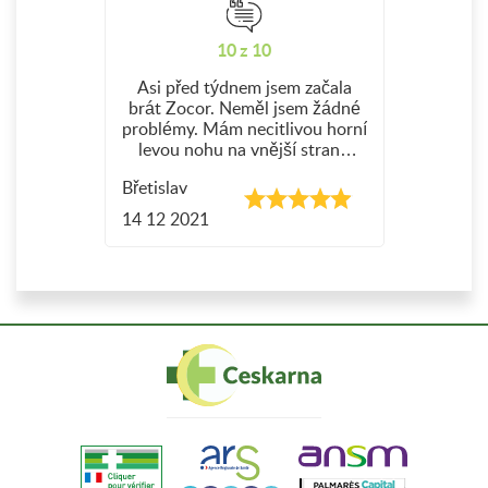
10 z 10
Asi před týdnem jsem začala
brát Zocor. Neměl jsem žádné
problémy. Mám necitlivou horní
levou nohu na vnější straně
stehna. Každopádně jsem
Břetislav
neměl žádné další problémy,
takže hodnotím 10 z 10. Hodně
14 12 2021
mi to pomohlo a doufám že to
taky pomůže vám.