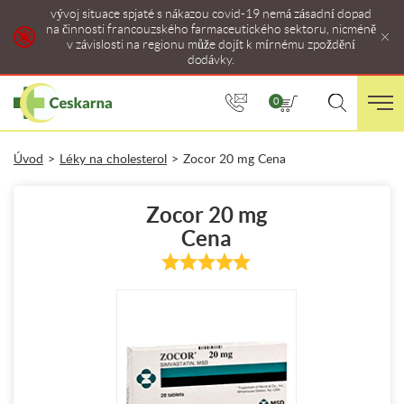
vývoj situace spjaté s nákazou covid-19 nemá zásadní dopad
na činnosti francouzského farmaceutického sektoru, nicméně
v závislosti na regionu může dojít k mírnému zpoždění
dodávky.
0
Úvod
>
Léky na cholesterol
>
Zocor 20 mg Cena
Zocor 20 mg
Cena