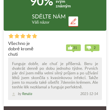
90%
svým
známým
SDĚLTE NÁM
Váš názor
Všechno je
31
2
dobré kromě
chuti
Funguje dobře, ale chuť je příšerná. Beru je
dvakrát denně po dobu jednoho týdne. Prvních
pár dní jsem měla velmi silný průjem a po užívání
léků jsem skončila s kvasinkovou infekcí. Takže
jsem to musela také ošetřit 7denním krémem. Ale
tenhle lék nezklamal a funguje perfektně.
by
Renáta
2021-12-14