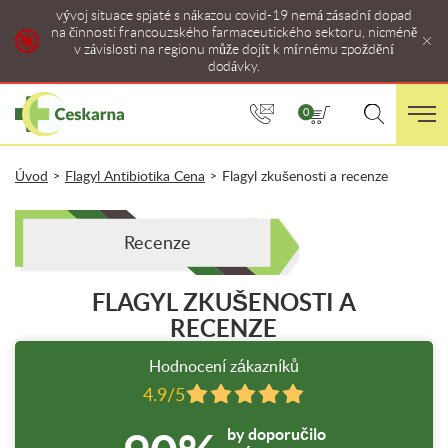
vývoj situace spjaté s nákazou covid-19 nemá zásadní dopad
na činnosti francouzského farmaceutického sektoru, nicméně
v závislosti na regionu může dojít k mírnému zpoždění
dodávky.
0
Úvod
Flagyl Antibiotika Cena
Flagyl zkušenosti a recenze
>
>
Recenze
FLAGYL ZKUŠENOSTI A
RECENZE
Hodnocení zákazníků
4.9/5
by doporučilo