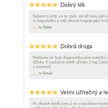
Dobrý lék
Nejsem si jistý, co se stalo, ale při sexu jse
si 5mg pilulku a celý víkend funguje jako ho
by
Štefan
Dobrá droga
Nedávno mi byla diagnostikována erektilní 
účinky. V současné době užívám 5 mg Cialis
a unavená!
by
Tomáš
Velmi užitečný a l
Po dlouhé době jsem si to s manželem hodně 