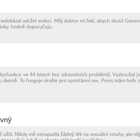
m nedokázal udržet erekci. Můj doktor mi řekl, abych zkusil Generi
dinky, hodně doporučuju.
dysfunkce ve 44 letech bez zdravotních problémů. Vyzkoušel js
u denně. To funguje skvěle pro spontánní sex. Penis mám hoře z
evný
užili. Nikdy mě nenapadla žádný lék na sexuální vztahy, ale n