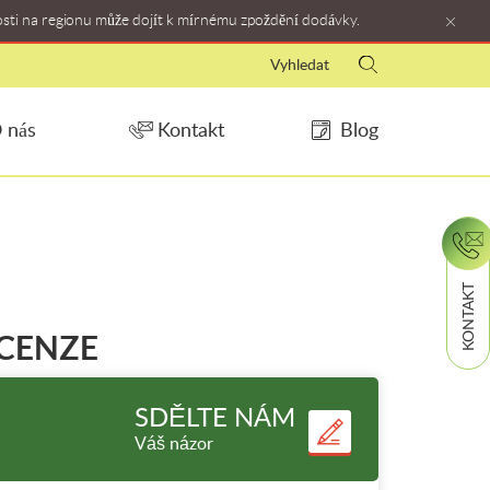
osti na regionu může dojít k mírnému zpoždění dodávky.
 nás
Kontakt
Blog
KONTAKT
ECENZE
SDĚLTE NÁM
Váš názor