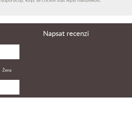
e doporučuji, když se chcete stát lepší manželkou.
Napsat recenzi
Žena