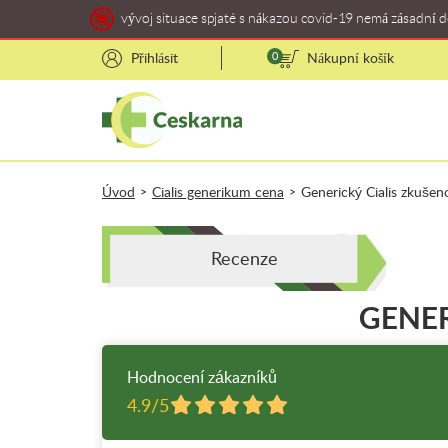
vývoj situace spjaté s nákazou covid-19 nemá zásadní 
Přihlásit
0
Nákupní košík
Úvod
Cialis generikum cena
Generický Cialis zkušen
>
>
Recenze
GENER
Hodnocení zákazníků
4.9/5