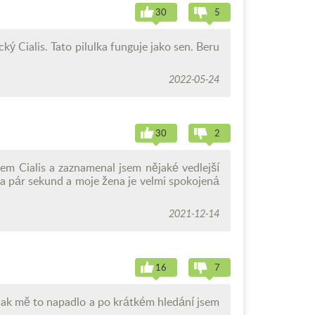
30
5
cký Cialis. Tato pilulka funguje jako sen. Beru
2022-05-24
30
2
em Cialis a zaznamenal jsem nějaké vedlejší
a pár sekund a moje žena je velmi spokojená
2021-12-14
16
7
ějak mě to napadlo a po krátkém hledání jsem