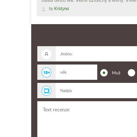
našla tento lék. Velmi užitečný a levný. Vřel
by
Kristýna
Muž