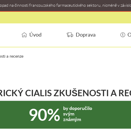
dopad na činnosti francouzského farmaceutického sektoru, nicméně v závisl
Úvod
Doprava
O
osti a recenze
ICKÝ CIALIS ZKUŠENOSTI A R
90%
by doporučilo
svým
známým