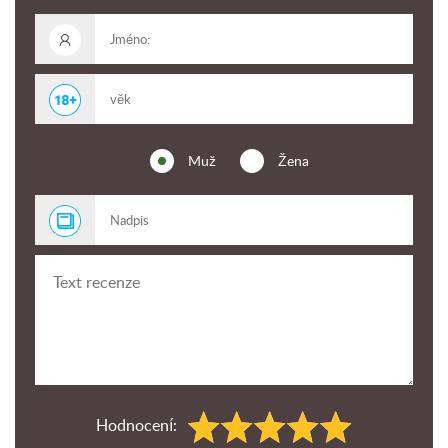
Muž
Žena
Hodnocení: