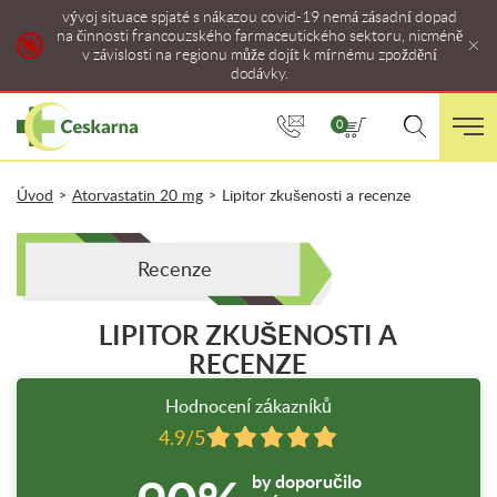
vývoj situace spjaté s nákazou covid-19 nemá zásadní dopad
na činnosti francouzského farmaceutického sektoru, nicméně
v závislosti na regionu může dojít k mírnému zpoždění
dodávky.
0
Úvod
Atorvastatin 20 mg
Lipitor zkušenosti a recenze
>
>
Recenze
LIPITOR ZKUŠENOSTI A
RECENZE
Hodnocení zákazníků
4.9/5
by doporučilo