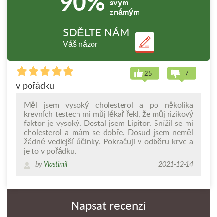
90%
svým
známým
SDĚLTE NÁM
Váš názor
25
7
v pořádku
Měl jsem vysoký cholesterol a po několika
krevních testech mi můj lékař řekl, že můj rizikový
faktor je vysoký. Dostal jsem Lipitor. Snížil se mi
cholesterol a mám se dobře. Dosud jsem neměl
žádné vedlejší účinky. Pokračuji v odběru krve a
je to v pořádku.
by
Vlastimil
2021-12-14
Napsat recenzi