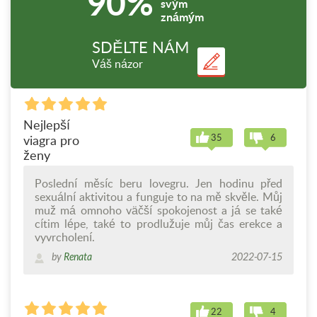
90%
svým
známým
SDĚLTE NÁM
Váš názor
Nejlepší
35
6
viagra pro
ženy
Poslední měsíc beru lovegru. Jen hodinu před
sexuální aktivitou a funguje to na mě skvěle. Můj
muž má omnoho väčší spokojenost a já se také
cítim lépe, také to prodlužuje můj čas erekce a
vyvrcholení.
by
Renata
2022-07-15
22
4