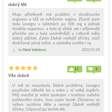
dobrý lék
Moje přítelkyně má problém s dosáhnutím
orgasmu a též se zvlhčením vagíny. Zkusili jsem
teda Lovegru v tabletách po 100 mg a jednak
dosáhla orgasmus, a byla aj vlhká, ale i příjemněji
přecítila sex a byla uvolněnější a celkově měla
dobrý zážitek. Zatím žádné vedlejší účinky, stačí
dodržovat pitný režim, a výsledky uvidíte i vy.
by
Marie Valentová
2022-01-09
17
4
Vše dobré
U mě se nevyskytly žádné problémy. Lovegru
používám několik let a mám s ní velký úspěch.
Můj manžel je velmi spokojen s kvalitou našeho
pohlavního styku. Jsou super levné. Zůstanou ve
vašem systému déle a nemají žádné vedlejší
účinky. Odporučuju tenhle lék.