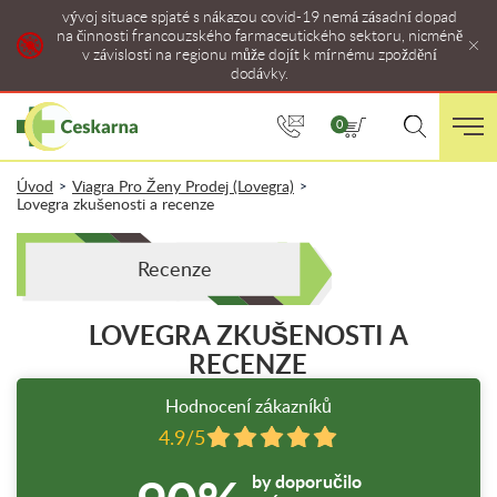
vývoj situace spjaté s nákazou covid-19 nemá zásadní dopad
na činnosti francouzského farmaceutického sektoru, nicméně
v závislosti na regionu může dojít k mírnému zpoždění
dodávky.
0
Úvod
Viagra Pro Ženy Prodej (Lovegra)
>
>
Lovegra zkušenosti a recenze
Recenze
LOVEGRA ZKUŠENOSTI A
RECENZE
Hodnocení zákazníků
4.9/5
by doporučilo