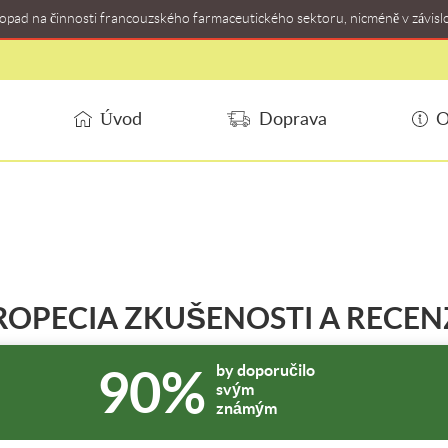
dopad na činnosti francouzského farmaceutického sektoru, nicméně v závisl
Úvod
Doprava
O
ROPECIA ZKUŠENOSTI A RECEN
90%
by doporučilo
svým
známým