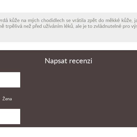
tvrdá kůže na mých chodidlech se vrátila zpět do měkké kůže, 
 trpělivá než před užíváním léků, ale je to zvládnutelné pro vý
Napsat recenzi
Žena