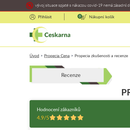
vývoj situace spjaté s nákazou covid-19 nemá zásadní 
Přihlásit
0
Nákupní košík
Úvod
Propecia Cena
Propecia zkušenosti a recenze
>
>
Recenze
P
Hodnocení zákazníků
4.9/5