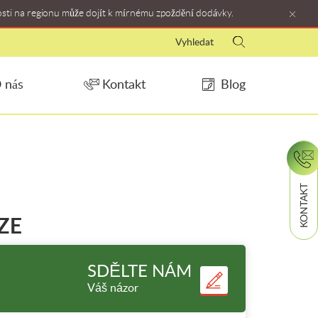
osti na regionu může dojít k mírnému zpoždění dodávky.
 nás
Kontakt
Blog
KONTAKT
ZE
SDĚLTE NÁM
Váš názor