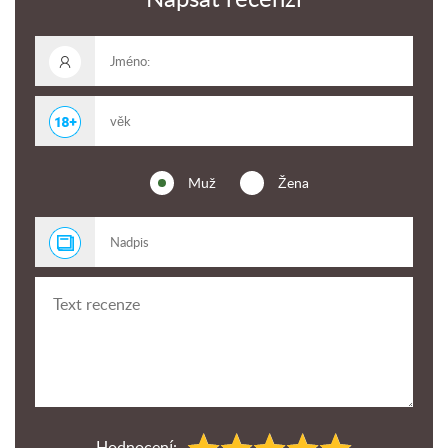
Muž
Žena
Hodnocení: