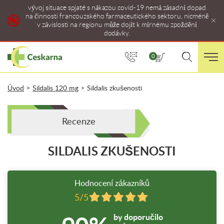
vývoj situace spjaté s nákazou covid-19 nemá zásadní dopad
na činnosti francouzského farmaceutického sektoru, nicméně
v závislosti na regionu může dojít k mírnému zpoždění
dodávky.
0
Úvod
Sildalis 120 mg
Sildalis zkušenosti
>
>
Recenze
SILDALIS ZKUŠENOSTI
Hodnocení zákazníků
5/5
by doporučilo