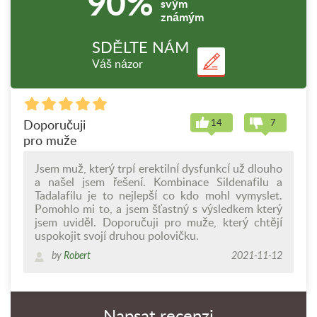
90%
svým
známým
SDĚLTE NÁM
Váš názor
Doporučuji
14
7
pro muže
Jsem muž, který trpí erektilní dysfunkcí už dlouho
a našel jsem řešení. Kombinace Sildenafilu a
Tadalafilu je to nejlepší co kdo mohl vymyslet.
Pomohlo mi to, a jsem šťastný s výsledkem který
jsem uviděl. Doporučuji pro muže, který chtějí
uspokojit svojí druhou polovičku.
by
Robert
2021-11-12
Napsat recenzi