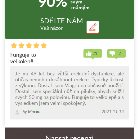
90%
svým
známým
SDĚLTE NÁM
Váš názor
21
2
Funguje to
velkolepě
Je mi 49 let bez větší erektilní dysfunkce, ale
občas nemohu dosáhnout erekce. Typicky úzkost
z výkonu. Dostal jsem Viagru na občasné použití.
Dostal jsem speciální nůž na pilulky, abych snížil
svých 50 mg na polovinu. Funguje to velkolepě a s
výsledkem jsem velmi spokojený.
by
Maxim
2021-11-14
Napsat recenzi