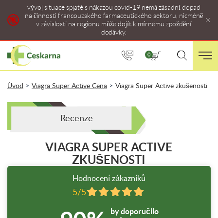
vývoj situace spjaté s nákazou covid-19 nemá zásadní dopad
na činnosti francouzského farmaceutického sektoru, nicméně
v závislosti na regionu může dojít k mírnému zpoždění
dodávky.
0
Úvod
Viagra Super Active Cena
Viagra Super Active zkušenosti
>
>
Recenze
VIAGRA SUPER ACTIVE
ZKUŠENOSTI
Hodnocení zákazníků
5/5
by doporučilo