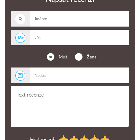
Muž
Žena
Hodnocení: