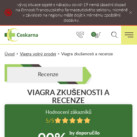
vývoj situace spjaté s nákazou covid-19 nemá zásadní dopad
na činnosti francouzského farmaceutického sektoru, nicméně
v závislosti na regionu může dojít k mírnému zpoždění
dodávky.
0
Úvod
Viagra volný prodej
Viagra zkušenosti a recenze
>
>
Recenze
VIAGRA ZKUŠENOSTI A
RECENZE
Hodnocení zákazníků
5/5
by doporučilo