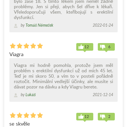
bylo zase 18. S tímto lékem jsem neměl žádné
problémy. Jen si přeji, abych šel dříve k lékaři.
Vřeledoporučuji všem, kteříbojují s erektilní
dysfunkcí.
by
Tomáš Němeček
2022-01-24
12
6
Viagra
Viagra mi hodně pomohla, protože jsem měl
problém s erektilní dysfunkcí už od mích 45 let.
Teď je mi skoro 50, a vím to v posteli pořádně
roztočit. Minimální vedlejší účinky, ale musíte si
dávat pozor na dávku a kdy Viagru berete.
by
Lukáš
2021-12-14
12
2
se skvěle