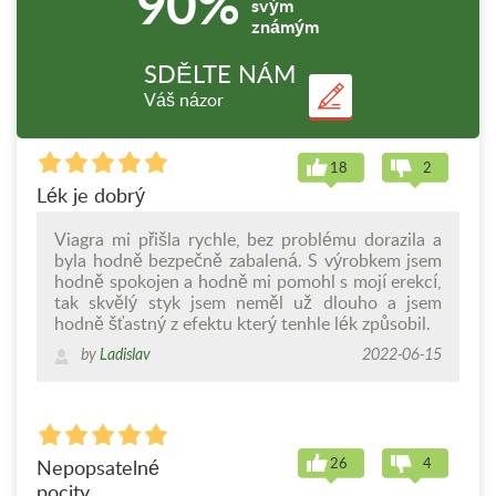
90%
svým
známým
SDĚLTE NÁM
Váš názor
18
2
Lék je dobrý
Viagra mi přišla rychle, bez problému dorazila a
byla hodně bezpečně zabalená. S výrobkem jsem
hodně spokojen a hodně mi pomohl s mojí erekcí,
tak skvělý styk jsem neměl už dlouho a jsem
hodně šťastný z efektu který tenhle lék způsobil.
by
Ladislav
2022-06-15
26
4
Nepopsatelné
pocity