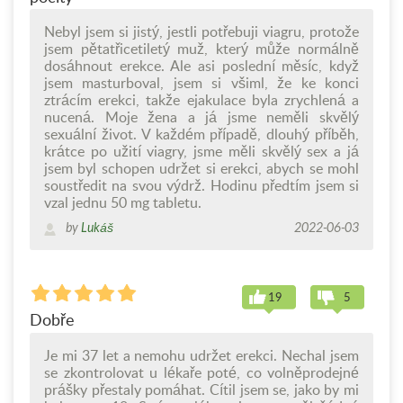
Nebyl jsem si jistý, jestli potřebuji viagru, protože
jsem pětatřicetiletý muž, který může normálně
dosáhnout erekce. Ale asi poslední měsíc, když
jsem masturboval, jsem si všiml, že ke konci
ztrácím erekci, takže ejakulace byla zrychlená a
nucená. Moje žena a já jsme neměli skvělý
sexuální život. V každém případě, dlouhý příběh,
krátce po užití viagry, jsme měli skvělý sex a já
jsem byl schopen udržet si erekci, abych se mohl
soustředit na svou výdrž. Hodinu předtím jsem si
vzal jednu 50 mg tabletu.
by
Lukáš
2022-06-03
19
5
Dobře
Je mi 37 let a nemohu udržet erekci. Nechal jsem
se zkontrolovat u lékaře poté, co volněprodejné
prášky přestaly pomáhat. Cítil jsem se, jako by mi