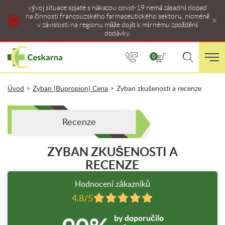
vývoj situace spjaté s nákazou covid-19 nemá zásadní dopad
na činnosti francouzského farmaceutického sektoru, nicméně
v závislosti na regionu může dojít k mírnému zpoždění
dodávky.
0
Úvod
Zyban (Bupropion) Cena
Zyban zkušenosti a recenze
>
>
Recenze
ZYBAN ZKUŠENOSTI A
RECENZE
Hodnocení zákazníků
4.8/5
by doporučilo