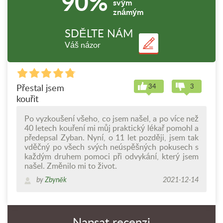
90%
svým
známým
SDĚLTE NÁM
Váš názor
Přestal jsem
34
3
kouřit
Po vyzkoušení všeho, co jsem našel, a po více než
40 letech kouření mi můj praktický lékař pomohl a
předepsal Zyban. Nyní, o 11 let později, jsem tak
vděčný po všech svých neúspěšných pokusech s
každým druhem pomoci při odvykání, který jsem
našel. Změnilo mi to život.
by
Zbyněk
2021-12-14
Napsat recenzi